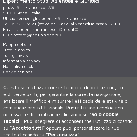
Dipartimento Studi Aziendali e Giuridici
piazza San Francesco, 7/8
53100 Siena - Italia
Ufficio servizi agli studenti - San Francesco
Tel. 0577 235524 (attivo dal lunedì al venerdì in orario 12-13)
Email:
studenti.sanfrancesco@unisi.it
PEC:
rettore@pec.unisipec.it
Mappa del sito
Tutte le novità
Tutti gli avvisi
Informativa privacy
Normativa cookie
Cookie settings
Virtual tour
WiFi - unisiWireless
Questo sito utilizza cookie tecnici e di profilazione, propri
e di terze parti, per garantire la corretta navigazione,
analizzare il traffico e misurare l'efficacia delle attività di
comunicazione istituzionale.
Puoi rifiutare i cookie non
necessari e di profilazione cliccando su
“Solo cookie
tecnici”
.
Puoi scegliere di acconsentirne l’utilizzo cliccando
su
“Accetta tutti”
oppure puoi personalizzare le tue
scelte cliccando su
“Personalizza”
.
Università degli Studi di Siena