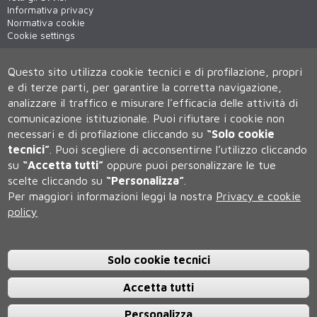
Informativa privacy
Normativa cookie
Cookie settings
Virtual tour
WiFi - unisiWireless
Questo sito utilizza cookie tecnici e di profilazione, propri
e di terze parti, per garantire la corretta navigazione,
analizzare il traffico e misurare l'efficacia delle attività di
comunicazione istituzionale.
Puoi rifiutare i cookie non
necessari e di profilazione cliccando su
“Solo cookie
tecnici”
.
Puoi scegliere di acconsentirne l’utilizzo cliccando
su
“Accetta tutti”
oppure puoi personalizzare le tue
scelte cliccando su
“Personalizza”
.
Università degli Studi di Siena
Per maggiori informazioni leggi la nostra
Privacy e cookie
Rettorato, via Banchi di Sotto 55, 53100 Siena ITALIA
policy
P.IVA 00273530527 | C.F. 80002070524 | Caselle Pec:
Posta
Elettronica Certificata
Contatti:
urp@unisi.it
- URP - Ufficio Relazioni con il Pubblico Tel.
0577 235555 (dal lunedì al venerdì dalle 9.30 alle 10.30)
Solo cookie tecnici
Accetta tutti
Personalizza